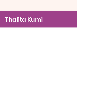
Thalita Kumi
Correo Electrónico
info@thalitakumi.com
Contáctanos
Nombre(s)
*
Apellido
*
Correo Electrónico
*